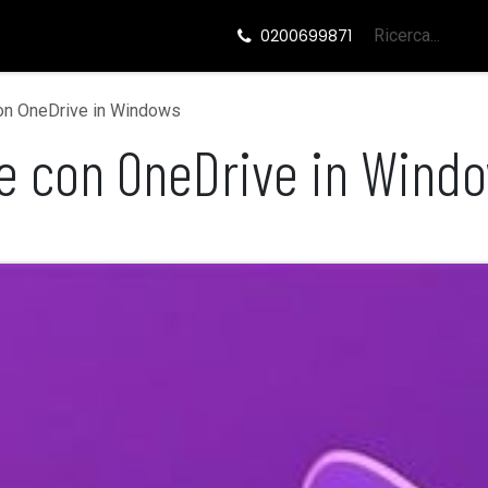
ide
Eventi
0200699871
 con OneDrive in Windows
ile con OneDrive in Wind