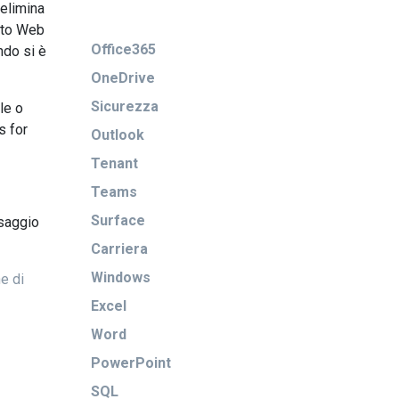
 elimina
sito Web
Office365
ndo si è
OneDrive
Sicurezza
le o
s for
Outlook
Tenant
Teams
Surface
ssaggio
Carriera
Windows
e di
Excel
Word
PowerPoint
SQL