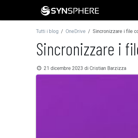
Passa al contenuto
Home
Gu
Tutti i blog
OneDrive
Sincronizzare i file
Sincronizzare i f
21 dicembre 2023
di
Cristian Barzizza