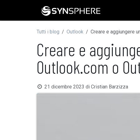
Passa al contenuto
Home
Gu
Tutti i blog
Outlook
Creare e aggiungere un
Creare e aggiunge
Outlook.com o Ou
21 dicembre 2023
di
Cristian Barzizza