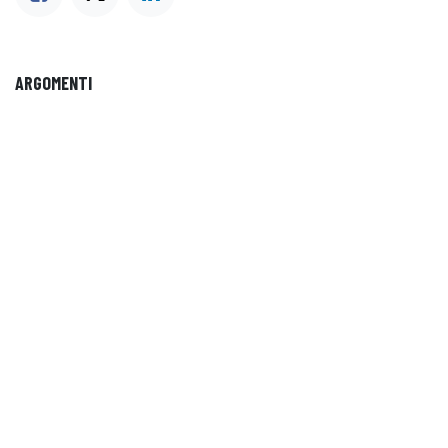
ARGOMENTI
Office365
OneDrive
Sicurezza
Outlook
Tenant
Teams
Surface
Carriera
Windows
Excel