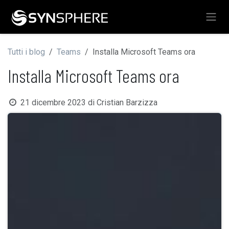
Passa al contenuto
Tutti i blog
Teams
Installa Microsoft Teams ora
Installa Microsoft Teams ora
21 dicembre 2023
di
Cristian Barzizza