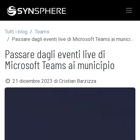
Passa al contenuto
Tutti i blog
Teams
Passare dagli eventi live di Microsoft Teams ai municipio
Passare dagli eventi live di
Microsoft Teams ai municipio
21 dicembre 2023
di
Cristian Barzizza