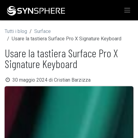
Passa al contenuto
Tutti i blog
Surface
Usare la tastiera Surface Pro X Signature Keyboard
Usare la tastiera Surface Pro X
Signature Keyboard
30 maggio 2024
di
Cristian Barzizza