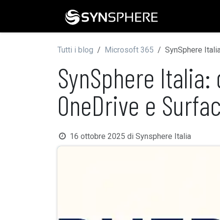
Passa al contenuto
Home
Gu
Tutti i blog
Microsoft 365
SynSphere Itali
SynSphere Italia:
OneDrive e Surfa
16 ottobre 2025
di
Synsphere Italia