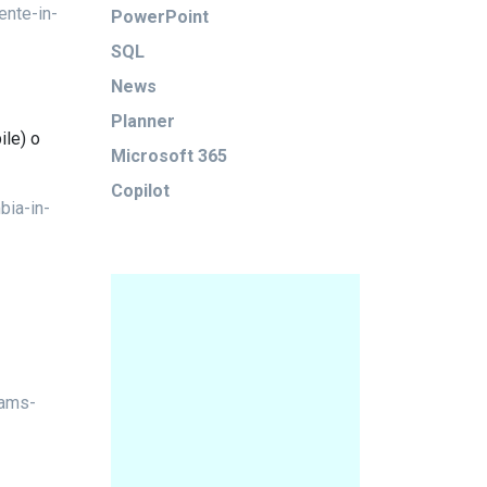
ente-in-
PowerPoint
SQL
News
Planner
ile) o
Microsoft 365
Copilot
bia-in-
eams-