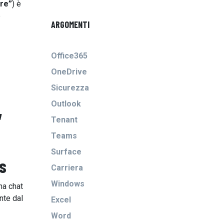
re”
) è
e
ARGOMENTI
Office365
OneDrive
Sicurezza
,
Outlook
Tenant
Teams
Surface
s
Carriera
Windows
na chat
nte dal
Excel
Word