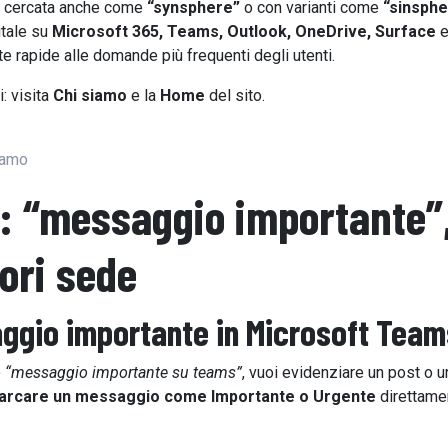
o cercata anche come
“synsphere”
o con varianti come
“sinsphe
gitale su
Microsoft 365, Teams, Outlook, OneDrive, Surface
te rapide alle domande più frequenti degli utenti.
: visita
Chi siamo
e la
Home
del sito.
iamo
: “messaggio importante”
uori sede
ggio importante
in Microsoft Team
o
“messaggio importante su teams”
, vuoi evidenziare un post o u
arcare un messaggio come Importante o Urgente
direttame