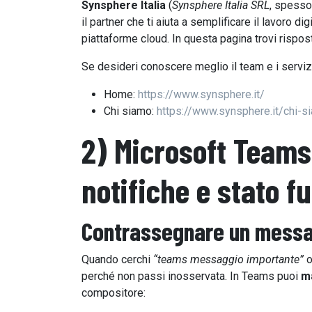
Synsphere Italia
(
Synsphere Italia SRL
, spess
il partner che ti aiuta a semplificare il lavoro di
piattaforme cloud. In questa pagina trovi rispos
Se desideri conoscere meglio il team e i servizi
Home:
https://www.synsphere.it/
Chi siamo:
https://www.synsphere.it/chi-s
2) Microsoft Teams
notifiche e stato f
Contrassegnare un
messa
Quando cerchi
“teams messaggio importante”
perché non passi inosservata. In Teams puoi
m
compositore: