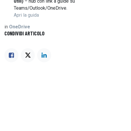
utili)
– hub con link a guide su
Teams/Outlook/OneDrive.
Apri la guida
in
OneDrive
CONDIVIDI ARTICOLO
ARGOMENTI
Office365
OneDrive
Sicurezza
Outlook